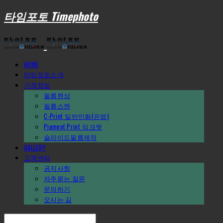
타임포토 Timephoto
HOME
타임포토소개
가격정보
필름현상
필름스캔
C-Print_일반인화(은염)
Pigment Print_잉크젯
슬라이드필름제작
GALLERY
고객센터
공지사항
자주묻는 질문
문의하기
오시는 길