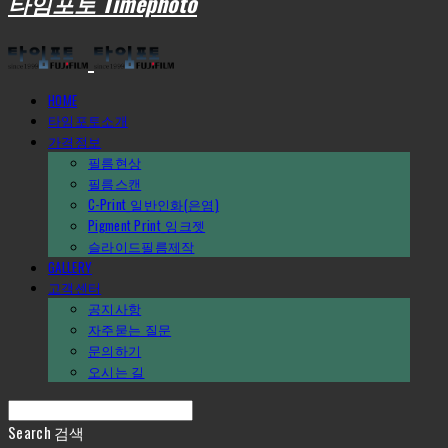
타임포토 Timephoto
HOME
타임포토소개
가격정보
필름현상
필름스캔
C-Print_일반인화(은염)
Pigment Print_잉크젯
슬라이드필름제작
GALLERY
고객센터
공지사항
자주묻는 질문
문의하기
오시는 길
Search
검색