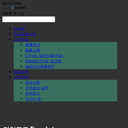
LOG IN
로그인
HOME
타임포토소개
가격정보
필름현상
필름스캔
C-Print_일반인화(은염)
Pigment Print_잉크젯
슬라이드필름제작
GALLERY
고객센터
공지사항
자주묻는 질문
문의하기
오시는 길